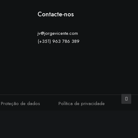
Contacte-nos
jv@jorgevicente.com
(+351) 963 786 389
Proteção de dados
Política de privacidade
icking “Accept All”, you consent to the use of ALL the cookies.