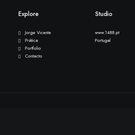
Explore
Studio
Jorge Vicente
www.1488.pt
Prática
Portugal
Portfolio
Contacto
erience by remembering your preferences and repeat visits. By cl