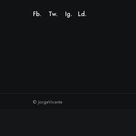
Fb.
Tw.
Ig
.
Ld
.
© JorgeVicente
We use cookies on our website to give you the most relevant exp
Cookie Settings
Accept All