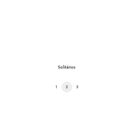
Solitários
1
2
3